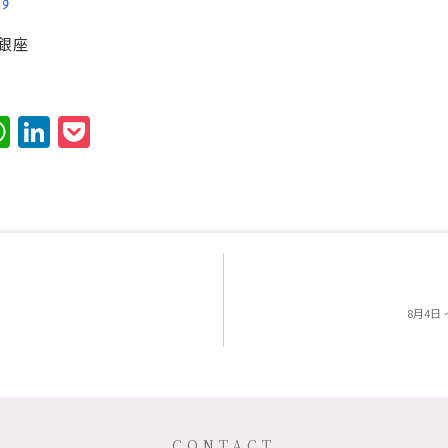
す
銀座
er
terest
WhatsApp
LinkedIn
Pocket
8月4
CONTACT