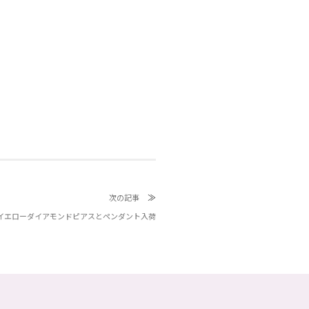
≫
次の記事
日 イエローダイアモンドピアスとペンダント入荷