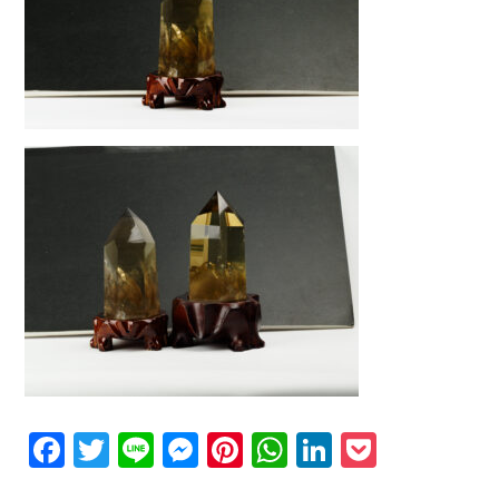
Facebook
Twitter
Line
Messenger
Pinterest
WhatsApp
LinkedIn
Pocket