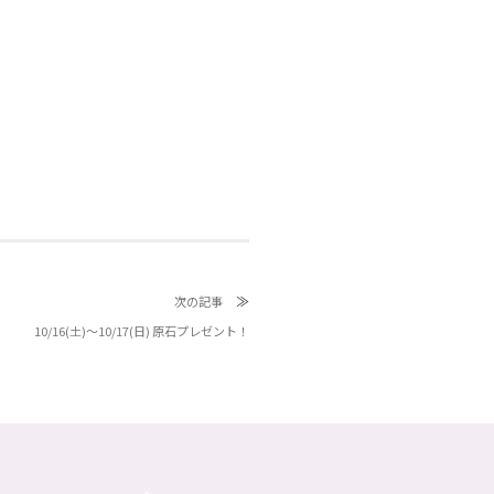
≫
次の記事
10/16(土)〜10/17(日) 原石プレゼント！