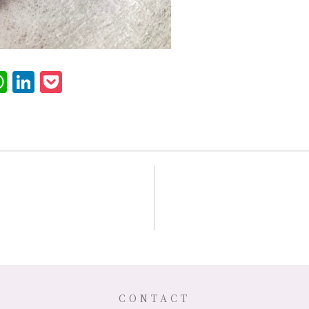
er
terest
WhatsApp
LinkedIn
Pocket
CONTACT