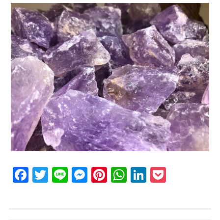
Facebook
Twitter
Line
Messenger
Pinterest
WhatsApp
LinkedIn
Pocket