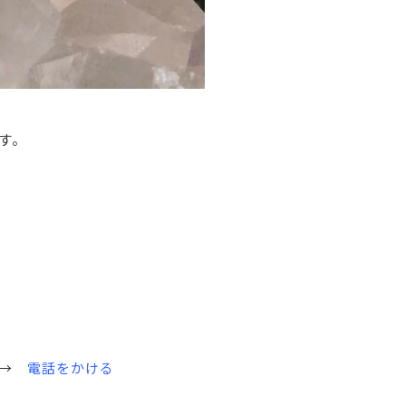
す。
す→
電話をかける