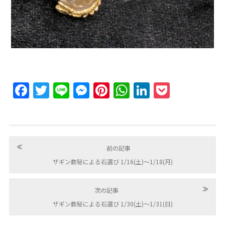
Facebook
Twitter
Line
Messenger
Pinterest
WhatsApp
LinkedIn
Pocket
≪
前の記事
ザギン数秘による石選び 1/16(土)〜1/18(月)
≫
次の記事
ザギン数秘による石選び 1/30(土)〜1/31(日)