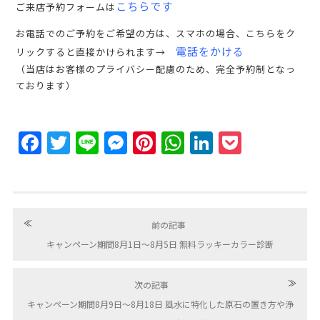
こちらです
ご来店予約フォームは
お電話でのご予約をご希望の方は、スマホの場合、こちらをク
電話をかける
リックすると直接かけられます→
（当店はお客様のプライバシー配慮のため、完全予約制となっ
ております）
Facebook
Twitter
Line
Messenger
Pinterest
WhatsApp
LinkedIn
Pocket
≪
前の記事
キャンペーン期間8月1日〜8月5日 無料ラッキーカラー診断
≫
次の記事
キャンペーン期間8月9日〜8月18日 風水に特化した原石の置き方や浄