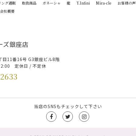
リング通販
取扱商品
ガネーシャ
龍
Y.Infini
Mira-cle
お客様の声
会社概要
ーズ銀座店
目11番16号 G3銀座ビル8階
22:00 定休日 / 不定休
-2633
当店のSNSもチェックして下さい