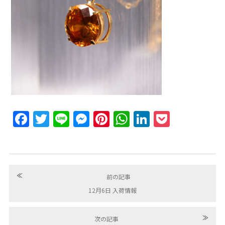
Facebook
Twitter
Line
Messenger
Pinterest
WhatsApp
LinkedIn
Pocket
≪
前の記事
12月6日 入荷情報
≫
次の記事